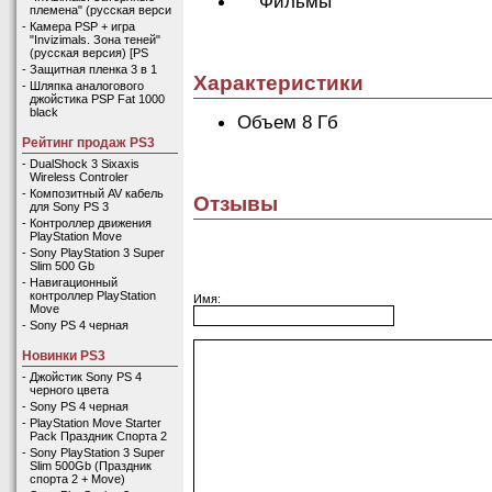
Фильмы
племена" (русская верси
-
Камера PSP + игра
"Invizimals. Зона теней"
(русская версия) [PS
-
Защитная пленка 3 в 1
Характеристики
-
Шляпка аналогового
джойстика PSP Fat 1000
black
Объем 8 Гб
Рейтинг продаж PS3
-
DualShock 3 Sixaxis
Wireless Controler
-
Композитный AV кабель
Отзывы
для Sony PS 3
-
Контроллер движения
PlayStation Move
-
Sony PlayStation 3 Super
Slim 500 Gb
-
Навигационный
контроллер PlayStation
Имя:
Move
-
Sony PS 4 черная
Новинки PS3
-
Джойстик Sony PS 4
черного цвета
-
Sony PS 4 черная
-
PlayStation Move Starter
Pack Праздник Спорта 2
-
Sony PlayStation 3 Super
Slim 500Gb (Праздник
спорта 2 + Move)