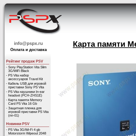
Карта памяти Me
info@pspx.ru
Оплата и доставка
Рейтинг продаж PSV
-
Sony PlayStation Vita Slim
3G/WiFi Black
-
PS Vita набор
аксессуаров Travel Kit
-
Кабель USB для игровой
приставки Sony PS Vita
-
PS Vita наушники In-ear
headset (PCH-ZHS1E)
-
Карта памяти Memory
Card PS Vita 16 Gb
-
Защитная пленка для
игровой приставки PS Vita
(nn-01)
Новинки PSV
-
PS Vita 3G/Wi-Fi 4 gb
Motorstorm Wipeout 2048