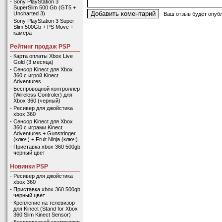
-
Sony PlayStation 3
SuperSlim 500 Gb (GT5 +
Uncharted 3)
Ваш отзыв будет опубл
-
Sony PlayStation 3 Super
Slim 500Gb + PS Move +
камера
Рейтинг продаж PSP
-
Карта оплаты Xbox Live
Gold (3 месяца)
-
Сенсор Kinect для Xbox
360 с игрой Kinect
Adventures
-
Беспроводной контроллер
(Wireless Controler) для
Xbox 360 (черный)
-
Ресивер для джойстика
xbox 360
-
Сенсор Kinect для Xbox
360 с играми Kinect
Adventures + Gunstringer
(ключ) + Fruit Ninja (ключ)
-
Приставка xbox 360 500gb
черный цвет
Новинки PSP
-
Ресивер для джойстика
xbox 360
-
Приставка xbox 360 500gb
черный цвет
-
Крепление на телевизор
для Kinect (Stand for Xbox
360 Slim Kinect Sensor)