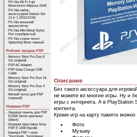
-
PS Vita Wi-Fi 4 gb
Motorstorm Wipeout 2048
-
PS Vita набор
аксессуаров Deluxe Set
12 in 1 (00114134)
-
PS Vita внешний
аккумулятор
-
PS Vita Mini Metal Stylus
Pen серебристый
-
PS Vita сумка чехол
Splashing Bone черный
Рейтинг продаж PSP
-
Memory Stick Pro Duo 8
Gb (original)
-
PSP AC Adapter
-
PSP Data Charge USB
Cable
-
Memory Stick Pro Duo 16
Описание
Gb (original)
-
Memory Stick Pro Duo 4
Без такого аксессуара для игрово
Gb (original)
не можете во многие игры. Ну и б
-
Мягкий чехол для PSP
(черный)
игры с интернета. А в PlayStation
Новинки PSP
контента.
-
Лицевая панель для PSP
Кроме игр на карту памяти можно 
E1008 Street оригинал
(black)
Фото
-
Игровая приставка Sony
PSP E-1000 Bandle
Музыку
-
Камера PSP + игра
"Invizimals. Затеряные