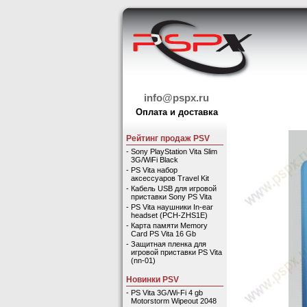
info@pspx.ru
Оплата и доставка
Рейтинг продаж PSV
-
Sony PlayStation Vita Slim
3G/WiFi Black
-
PS Vita набор
аксессуаров Travel Kit
-
Кабель USB для игровой
приставки Sony PS Vita
-
PS Vita наушники In-ear
headset (PCH-ZHS1E)
-
Карта памяти Memory
Card PS Vita 16 Gb
-
Защитная пленка для
игровой приставки PS Vita
(nn-01)
Новинки PSV
-
PS Vita 3G/Wi-Fi 4 gb
Motorstorm Wipeout 2048