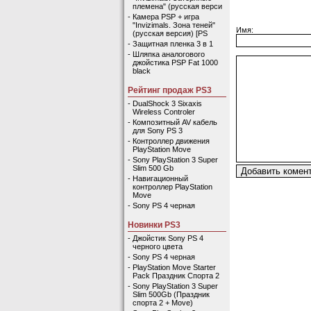
племена" (русская верси
-
Камера PSP + игра
"Invizimals. Зона теней"
Имя:
(русская версия) [PS
-
Защитная пленка 3 в 1
-
Шляпка аналогового
джойстика PSP Fat 1000
black
Рейтинг продаж PS3
-
DualShock 3 Sixaxis
Wireless Controler
-
Композитный AV кабель
для Sony PS 3
-
Контроллер движения
PlayStation Move
-
Sony PlayStation 3 Super
Slim 500 Gb
-
Навигационный
контроллер PlayStation
Move
-
Sony PS 4 черная
Новинки PS3
-
Джойстик Sony PS 4
черного цвета
-
Sony PS 4 черная
-
PlayStation Move Starter
Pack Праздник Спорта 2
-
Sony PlayStation 3 Super
Slim 500Gb (Праздник
спорта 2 + Move)