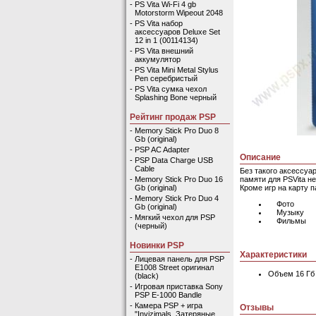
-
PS Vita Wi-Fi 4 gb
Motorstorm Wipeout 2048
-
PS Vita набор
аксессуаров Deluxe Set
12 in 1 (00114134)
-
PS Vita внешний
аккумулятор
-
PS Vita Mini Metal Stylus
Pen серебристый
-
PS Vita сумка чехол
Splashing Bone черный
Рейтинг продаж PSP
-
Memory Stick Pro Duo 8
Gb (original)
-
PSP AC Adapter
Описание
-
PSP Data Charge USB
Cable
Без такого аксессуа
памяти для PSVita не
-
Memory Stick Pro Duo 16
Кроме игр на карту 
Gb (original)
-
Memory Stick Pro Duo 4
Фото
Gb (original)
Музыку
-
Мягкий чехол для PSP
Фильмы
(черный)
Новинки PSP
Характеристики
-
Лицевая панель для PSP
E1008 Street оригинал
Объем 16 Гб
(black)
-
Игровая приставка Sony
PSP E-1000 Bandle
-
Камера PSP + игра
Отзывы
"Invizimals. Затеряные