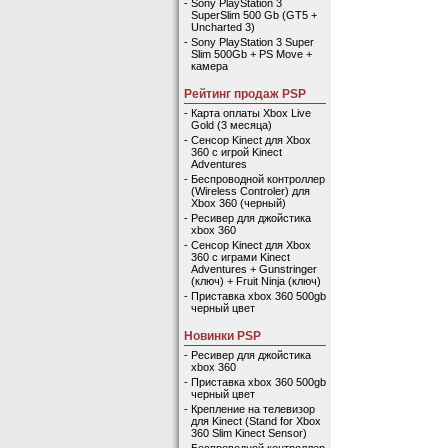
-
Sony PlayStation 3
SuperSlim 500 Gb (GT5 +
Uncharted 3)
-
Sony PlayStation 3 Super
Slim 500Gb + PS Move +
камера
Рейтинг продаж PSP
-
Карта оплаты Xbox Live
Gold (3 месяца)
-
Сенсор Kinect для Xbox
360 с игрой Kinect
Adventures
-
Беспроводной контроллер
(Wireless Controler) для
Xbox 360 (черный)
-
Ресивер для джойстика
xbox 360
-
Сенсор Kinect для Xbox
360 с играми Kinect
Adventures + Gunstringer
(ключ) + Fruit Ninja (ключ)
-
Приставка xbox 360 500gb
черный цвет
Новинки PSP
-
Ресивер для джойстика
xbox 360
-
Приставка xbox 360 500gb
черный цвет
-
Крепление на телевизор
для Kinect (Stand for Xbox
360 Slim Kinect Sensor)