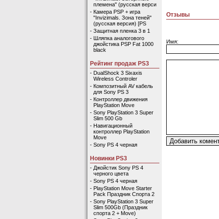
племена" (русская верси
-
Камера PSP + игра
Отзывы
"Invizimals. Зона теней"
(русская версия) [PS
-
Защитная пленка 3 в 1
-
Шляпка аналогового
Имя:
джойстика PSP Fat 1000
black
Рейтинг продаж PS3
-
DualShock 3 Sixaxis
Wireless Controler
-
Композитный AV кабель
для Sony PS 3
-
Контроллер движения
PlayStation Move
-
Sony PlayStation 3 Super
Slim 500 Gb
-
Навигационный
контроллер PlayStation
Move
-
Sony PS 4 черная
Новинки PS3
-
Джойстик Sony PS 4
черного цвета
-
Sony PS 4 черная
-
PlayStation Move Starter
Pack Праздник Спорта 2
-
Sony PlayStation 3 Super
Slim 500Gb (Праздник
спорта 2 + Move)