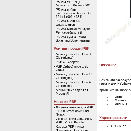
-
PS Vita Wi-Fi 4 gb
Motorstorm Wipeout 2048
-
PS Vita набор
аксессуаров Deluxe Set
12 in 1 (00114134)
-
PS Vita внешний
аккумулятор
-
PS Vita Mini Metal Stylus
Pen серебристый
-
PS Vita сумка чехол
Splashing Bone черный
Рейтинг продаж PSP
-
Memory Stick Pro Duo 8
Gb (original)
-
PSP AC Adapter
Описание
-
PSP Data Charge USB
Cable
-
Memory Stick Pro Duo 16
Gb (original)
Без такого аксессуа
-
Memory Stick Pro Duo 4
памяти для PSVita не
Gb (original)
Кроме игр на карту 
-
Мягкий чехол для PSP
(черный)
Фото
Музыку
Новинки PSP
Фильмы
-
Лицевая панель для PSP
E1008 Street оригинал
(black)
Характеристики
-
Игровая приставка Sony
PSP E-1000 Bandle
Объем 32 Гб
-
Камера PSP + игра
"Invizimals. Затеряные