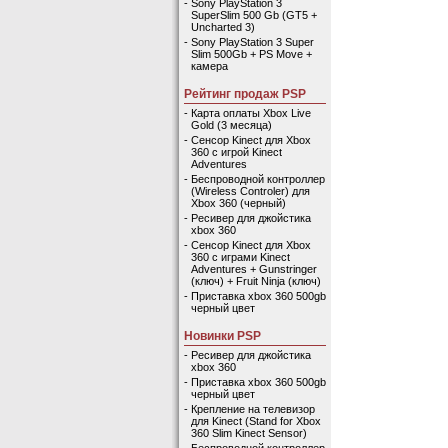
-
Sony PlayStation 3
SuperSlim 500 Gb (GT5 +
Uncharted 3)
-
Sony PlayStation 3 Super
Slim 500Gb + PS Move +
камера
Рейтинг продаж PSP
-
Карта оплаты Xbox Live
Gold (3 месяца)
-
Сенсор Kinect для Xbox
360 с игрой Kinect
Adventures
-
Беспроводной контроллер
(Wireless Controler) для
Xbox 360 (черный)
-
Ресивер для джойстика
xbox 360
-
Сенсор Kinect для Xbox
360 с играми Kinect
Adventures + Gunstringer
(ключ) + Fruit Ninja (ключ)
-
Приставка xbox 360 500gb
черный цвет
Новинки PSP
-
Ресивер для джойстика
xbox 360
-
Приставка xbox 360 500gb
черный цвет
-
Крепление на телевизор
для Kinect (Stand for Xbox
360 Slim Kinect Sensor)