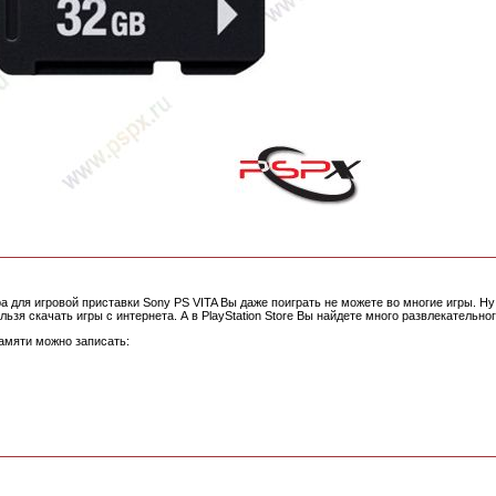
ра для игровой приставки Sony PS VITA Вы даже поиграть не можете во многие игры. Ну
льзя скачать игры с интернета. А в PlayStation Store Вы найдете много развлекательно
памяти можно записать: