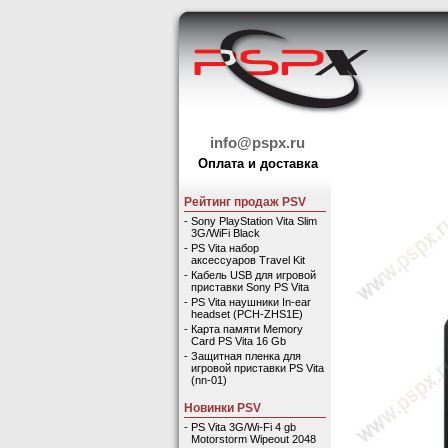
info@pspx.ru
Оплата и доставка
Рейтинг продаж PSV
-
Sony PlayStation Vita Slim
3G/WiFi Black
-
PS Vita набор
аксессуаров Travel Kit
-
Кабель USB для игровой
приставки Sony PS Vita
-
PS Vita наушники In-ear
headset (PCH-ZHS1E)
-
Карта памяти Memory
Card PS Vita 16 Gb
-
Защитная пленка для
игровой приставки PS Vita
(nn-01)
Новинки PSV
-
PS Vita 3G/Wi-Fi 4 gb
Motorstorm Wipeout 2048