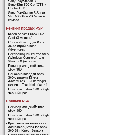
-
Sony PlayStation 3
SuperSlim 500 Gb (GT5 +
Uncharted 3)
-
Sony PlayStation 3 Super
Slim 500Gb + PS Move +
камера
Рейтинг продаж PSP
-
Карта оплаты Xbox Live
Gold (3 месяца)
-
Сенсор Kinect для Xbox
360 с игрой Kinect
Adventures
-
Беспроводной контроллер
(Wireless Controler) для
Xbox 360 (черный)
-
Ресивер для джойстика
xbox 360
-
Сенсор Kinect для Xbox
360 с играми Kinect
Adventures + Gunstringer
(ключ) + Fruit Ninja (ключ)
-
Приставка xbox 360 500gb
черный цвет
Новинки PSP
-
Ресивер для джойстика
xbox 360
-
Приставка xbox 360 500gb
черный цвет
-
Крепление на телевизор
для Kinect (Stand for Xbox
360 Slim Kinect Sensor)