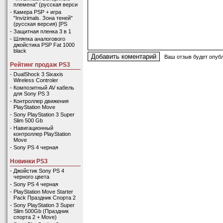
племена" (русская верси
-
Камера PSP + игра
"Invizimals. Зона теней"
(русская версия) [PS
-
Защитная пленка 3 в 1
-
Шляпка аналогового
джойстика PSP Fat 1000
black
Ваш отзыв будет опубл
Рейтинг продаж PS3
-
DualShock 3 Sixaxis
Wireless Controler
-
Композитный AV кабель
для Sony PS 3
-
Контроллер движения
PlayStation Move
-
Sony PlayStation 3 Super
Slim 500 Gb
-
Навигационный
контроллер PlayStation
Move
-
Sony PS 4 черная
Новинки PS3
-
Джойстик Sony PS 4
черного цвета
-
Sony PS 4 черная
-
PlayStation Move Starter
Pack Праздник Спорта 2
-
Sony PlayStation 3 Super
Slim 500Gb (Праздник
спорта 2 + Move)