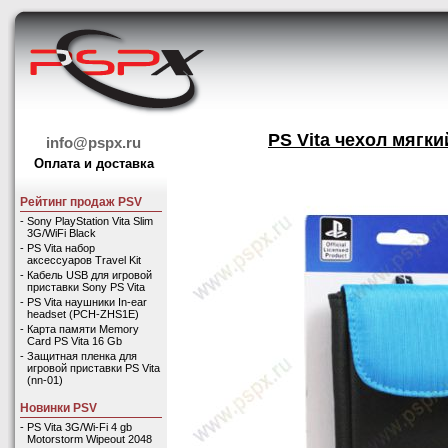
PS Vita чехол мягки
info@pspx.ru
Оплата и доставка
Рейтинг продаж PSV
-
Sony PlayStation Vita Slim
3G/WiFi Black
-
PS Vita набор
аксессуаров Travel Kit
-
Кабель USB для игровой
приставки Sony PS Vita
-
PS Vita наушники In-ear
headset (PCH-ZHS1E)
-
Карта памяти Memory
Card PS Vita 16 Gb
-
Защитная пленка для
игровой приставки PS Vita
(nn-01)
Новинки PSV
-
PS Vita 3G/Wi-Fi 4 gb
Motorstorm Wipeout 2048