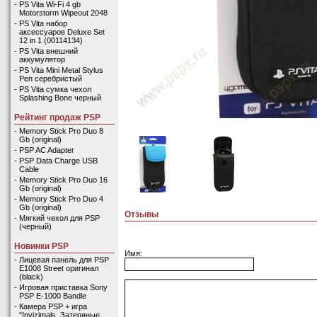
-
PS Vita Wi-Fi 4 gb
Motorstorm Wipeout 2048
-
PS Vita набор
аксессуаров Deluxe Set
12 in 1 (00114134)
-
PS Vita внешний
аккумулятор
-
PS Vita Mini Metal Stylus
Pen серебристый
-
PS Vita сумка чехол
Splashing Bone черный
Рейтинг продаж PSP
-
Memory Stick Pro Duo 8
Gb (original)
-
PSP AC Adapter
-
PSP Data Charge USB
Cable
-
Memory Stick Pro Duo 16
Gb (original)
-
Memory Stick Pro Duo 4
Gb (original)
Отзывы
-
Мягкий чехол для PSP
(черный)
Новинки PSP
Имя:
-
Лицевая панель для PSP
E1008 Street оригинал
(black)
-
Игровая приставка Sony
PSP E-1000 Bandle
-
Камера PSP + игра
"Invizimals. Затеряные