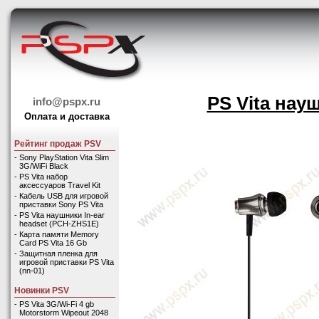
PS Vita на
info@pspx.ru
Оплата и доставка
Рейтинг продаж PSV
-
Sony PlayStation Vita Slim
3G/WiFi Black
-
PS Vita набор
аксессуаров Travel Kit
-
Кабель USB для игровой
приставки Sony PS Vita
-
PS Vita наушники In-ear
headset (PCH-ZHS1E)
-
Карта памяти Memory
Card PS Vita 16 Gb
-
Защитная пленка для
игровой приставки PS Vita
(nn-01)
Новинки PSV
-
PS Vita 3G/Wi-Fi 4 gb
Motorstorm Wipeout 2048