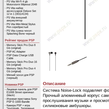
-
PS Vita Wi-Fi 4 gb
Motorstorm Wipeout 2048
-
PS Vita набор
аксессуаров Deluxe Set
12 in 1 (00114134)
-
PS Vita внешний
аккумулятор
-
PS Vita Mini Metal Stylus
Pen серебристый
-
PS Vita сумка чехол
Splashing Bone черный
Рейтинг продаж PSP
-
Memory Stick Pro Duo 8
Gb (original)
-
PSP AC Adapter
-
PSP Data Charge USB
Cable
-
Memory Stick Pro Duo 16
Gb (original)
-
Memory Stick Pro Duo 4
Gb (original)
-
Мягкий чехол для PSP
(черный)
Описание
Новинки PSP
Система Noise-Lock подавляет фо
-
Лицевая панель для PSP
E1008 Street оригинал
Прочный алюминевый корпус сами
(black)
-
Игровая приставка Sony
прослушивания музыки и просмо
PSP E-1000 Bandle
силиконовые амбушюры.
-
Камера PSP + игра
"Invizimals. Затеряные