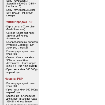
-
Sony PlayStation 3
SuperSlim 500 Gb (GT5 +
Uncharted 3)
-
Sony PlayStation 3 Super
Slim 500Gb + PS Move +
камера
Рейтинг продаж PSP
-
Карта оплаты Xbox Live
Gold (3 месяца)
-
Сенсор Kinect для Xbox
360 с игрой Kinect
Adventures
-
Беспроводной контроллер
(Wireless Controler) для
Xbox 360 (черный)
-
Ресивер для джойстика
xbox 360
-
Сенсор Kinect для Xbox
360 с играми Kinect
Adventures + Gunstringer
(ключ) + Fruit Ninja (ключ)
-
Приставка xbox 360 500gb
черный цвет
Новинки PSP
-
Ресивер для джойстика
xbox 360
-
Приставка xbox 360 500gb
черный цвет
-
Крепление на телевизор
для Kinect (Stand for Xbox
360 Slim Kinect Sensor)