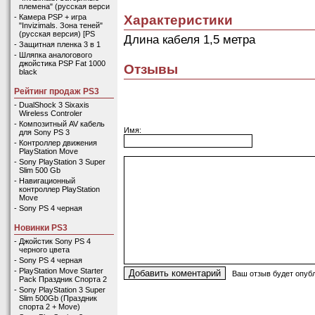
племена" (русская верси
Характеристики
-
Камера PSP + игра
"Invizimals. Зона теней"
(русская версия) [PS
Длина кабеля 1,5 метра
-
Защитная пленка 3 в 1
-
Шляпка аналогового
джойстика PSP Fat 1000
Отзывы
black
Рейтинг продаж PS3
-
DualShock 3 Sixaxis
Wireless Controler
-
Композитный AV кабель
Имя:
для Sony PS 3
-
Контроллер движения
PlayStation Move
-
Sony PlayStation 3 Super
Slim 500 Gb
-
Навигационный
контроллер PlayStation
Move
-
Sony PS 4 черная
Новинки PS3
-
Джойстик Sony PS 4
черного цвета
-
Sony PS 4 черная
-
PlayStation Move Starter
Ваш отзыв будет опубл
Pack Праздник Спорта 2
-
Sony PlayStation 3 Super
Slim 500Gb (Праздник
спорта 2 + Move)