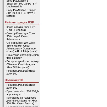
-
Sony PlayStation 3
SuperSlim 500 Gb (GT5 +
Uncharted 3)
-
Sony PlayStation 3 Super
Slim 500Gb + PS Move +
камера
Рейтинг продаж PSP
-
Карта оплаты Xbox Live
Gold (3 месяца)
-
Сенсор Kinect для Xbox
360 с игрой Kinect
Adventures
-
Сенсор Kinect для Xbox
360 с играми Kinect
Adventures + Gunstringer
(ключ) + Fruit Ninja (ключ)
-
Приставка xbox 360 500gb
черный цвет
-
Беспроводной контроллер
(Wireless Controler) для
Xbox 360 (черный)
-
Ресивер для джойстика
xbox 360
Новинки PSP
-
Ресивер для джойстика
xbox 360
-
Приставка xbox 360 500gb
черный цвет
-
Крепление на телевизор
для Kinect (Stand for Xbox
360 Slim Kinect Sensor)