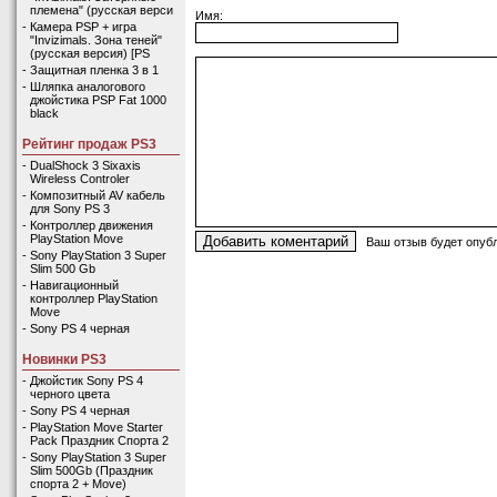
племена" (русская верси
Имя:
-
Камера PSP + игра
"Invizimals. Зона теней"
(русская версия) [PS
-
Защитная пленка 3 в 1
-
Шляпка аналогового
джойстика PSP Fat 1000
black
Рейтинг продаж PS3
-
DualShock 3 Sixaxis
Wireless Controler
-
Композитный AV кабель
для Sony PS 3
-
Контроллер движения
PlayStation Move
Ваш отзыв будет опубл
-
Sony PlayStation 3 Super
Slim 500 Gb
-
Навигационный
контроллер PlayStation
Move
-
Sony PS 4 черная
Новинки PS3
-
Джойстик Sony PS 4
черного цвета
-
Sony PS 4 черная
-
PlayStation Move Starter
Pack Праздник Спорта 2
-
Sony PlayStation 3 Super
Slim 500Gb (Праздник
спорта 2 + Move)