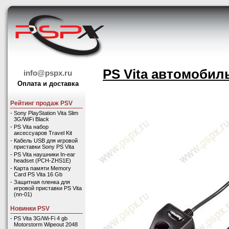
PS Vita автомобил
info@pspx.ru
Оплата и доставка
Рейтинг продаж PSV
-
Sony PlayStation Vita Slim
3G/WiFi Black
-
PS Vita набор
аксессуаров Travel Kit
-
Кабель USB для игровой
приставки Sony PS Vita
-
PS Vita наушники In-ear
headset (PCH-ZHS1E)
-
Карта памяти Memory
Card PS Vita 16 Gb
-
Защитная пленка для
игровой приставки PS Vita
(nn-01)
Новинки PSV
-
PS Vita 3G/Wi-Fi 4 gb
Motorstorm Wipeout 2048