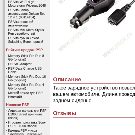
-
PS Vita Wi-Fi 4 gb
Motorstorm Wipeout 2048
-
PS Vita набор
аксессуаров Deluxe Set
12 in 1 (00114134)
-
PS Vita внешний
аккумулятор
-
PS Vita Mini Metal Stylus
Pen серебристый
-
PS Vita сумка чехол
Splashing Bone черный
Рейтинг продаж PSP
-
Memory Stick Pro Duo 8
Gb (original)
-
PSP AC Adapter
-
PSP Data Charge USB
Cable
-
Memory Stick Pro Duo 16
Описание
Gb (original)
-
Memory Stick Pro Duo 4
Такое зарядное устройство позвол
Gb (original)
вашем автомобиле. Длина провода
-
Мягкий чехол для PSP
(черный)
заднем сиденье.
Новинки PSP
-
Лицевая панель для PSP
Отзывы
E1008 Street оригинал
(black)
-
Игровая приставка Sony
PSP E-1000 Bandle
-
Камера PSP + игра
"Invizimals. Затеряные