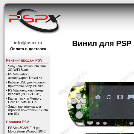
Винил для PSP 
info@pspx.ru
Оплата и доставка
Рейтинг продаж PSV
-
Sony PlayStation Vita Slim
3G/WiFi Black
-
PS Vita набор
аксессуаров Travel Kit
-
Кабель USB для игровой
приставки Sony PS Vita
-
PS Vita наушники In-ear
headset (PCH-ZHS1E)
-
Карта памяти Memory
Card PS Vita 16 Gb
-
Защитная пленка для
игровой приставки PS Vita
(nn-01)
Новинки PSV
-
PS Vita 3G/Wi-Fi 4 gb
Motorstorm Wipeout 2048