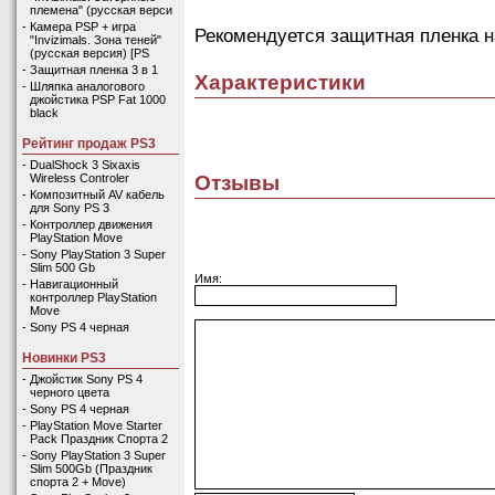
племена" (русская верси
-
Камера PSP + игра
Рекомендуется защитная пленка н
"Invizimals. Зона теней"
(русская версия) [PS
-
Защитная пленка 3 в 1
Характеристики
-
Шляпка аналогового
джойстика PSP Fat 1000
black
Рейтинг продаж PS3
-
DualShock 3 Sixaxis
Отзывы
Wireless Controler
-
Композитный AV кабель
для Sony PS 3
-
Контроллер движения
PlayStation Move
-
Sony PlayStation 3 Super
Slim 500 Gb
Имя:
-
Навигационный
контроллер PlayStation
Move
-
Sony PS 4 черная
Новинки PS3
-
Джойстик Sony PS 4
черного цвета
-
Sony PS 4 черная
-
PlayStation Move Starter
Pack Праздник Спорта 2
-
Sony PlayStation 3 Super
Slim 500Gb (Праздник
спорта 2 + Move)