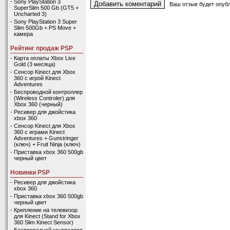
-
Sony PlayStation 3
Ваш отзыв будет опубл
SuperSlim 500 Gb (GT5 +
Uncharted 3)
-
Sony PlayStation 3 Super
Slim 500Gb + PS Move +
камера
Рейтинг продаж PSP
-
Карта оплаты Xbox Live
Gold (3 месяца)
-
Сенсор Kinect для Xbox
360 с игрой Kinect
Adventures
-
Беспроводной контроллер
(Wireless Controler) для
Xbox 360 (черный)
-
Ресивер для джойстика
xbox 360
-
Сенсор Kinect для Xbox
360 с играми Kinect
Adventures + Gunstringer
(ключ) + Fruit Ninja (ключ)
-
Приставка xbox 360 500gb
черный цвет
Новинки PSP
-
Ресивер для джойстика
xbox 360
-
Приставка xbox 360 500gb
черный цвет
-
Крепление на телевизор
для Kinect (Stand for Xbox
360 Slim Kinect Sensor)