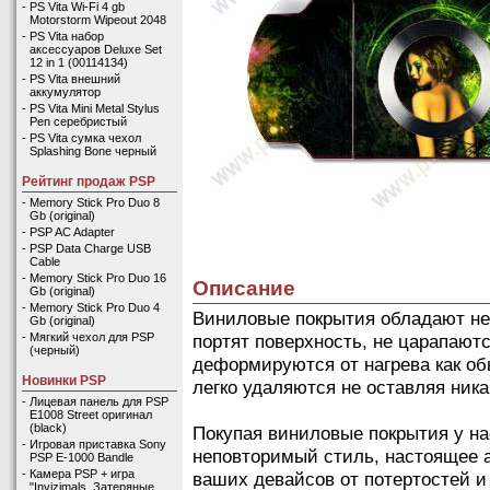
-
PS Vita Wi-Fi 4 gb
Motorstorm Wipeout 2048
-
PS Vita набор
аксессуаров Deluxe Set
12 in 1 (00114134)
-
PS Vita внешний
аккумулятор
-
PS Vita Mini Metal Stylus
Pen серебристый
-
PS Vita сумка чехол
Splashing Bone черный
Рейтинг продаж PSP
-
Memory Stick Pro Duo 8
Gb (original)
-
PSP AC Adapter
-
PSP Data Charge USB
Cable
-
Memory Stick Pro Duo 16
Описание
Gb (original)
-
Memory Stick Pro Duo 4
Виниловые покрытия обладают не
Gb (original)
портят поверхность, не царапаютс
-
Мягкий чехол для PSP
(черный)
деформируются от нагрева как об
Новинки PSP
легко удаляются не оставляя ник
-
Лицевая панель для PSP
E1008 Street оригинал
(black)
Покупая виниловые покрытия у на
-
Игровая приставка Sony
неповторимый стиль, настоящее 
PSP E-1000 Bandle
-
Камера PSP + игра
ваших девайсов от потертостей и
"Invizimals. Затеряные