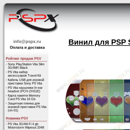
Винил для PSP S
info@pspx.ru
Оплата и доставка
Рейтинг продаж PSV
-
Sony PlayStation Vita Slim
3G/WiFi Black
-
PS Vita набор
аксессуаров Travel Kit
-
Кабель USB для игровой
приставки Sony PS Vita
-
PS Vita наушники In-ear
headset (PCH-ZHS1E)
-
Карта памяти Memory
Card PS Vita 16 Gb
-
Защитная пленка для
игровой приставки PS Vita
(nn-01)
Новинки PSV
-
PS Vita 3G/Wi-Fi 4 gb
Motorstorm Wipeout 2048