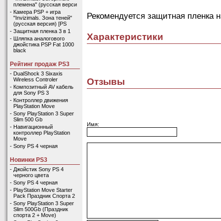
племена" (русская верси
-
Камера PSP + игра
Рекомендуется защитная пленка н
"Invizimals. Зона теней"
(русская версия) [PS
-
Защитная пленка 3 в 1
Характеристики
-
Шляпка аналогового
джойстика PSP Fat 1000
black
Рейтинг продаж PS3
-
DualShock 3 Sixaxis
Отзывы
Wireless Controler
-
Композитный AV кабель
для Sony PS 3
-
Контроллер движения
PlayStation Move
-
Sony PlayStation 3 Super
Slim 500 Gb
Имя:
-
Навигационный
контроллер PlayStation
Move
-
Sony PS 4 черная
Новинки PS3
-
Джойстик Sony PS 4
черного цвета
-
Sony PS 4 черная
-
PlayStation Move Starter
Pack Праздник Спорта 2
-
Sony PlayStation 3 Super
Slim 500Gb (Праздник
спорта 2 + Move)