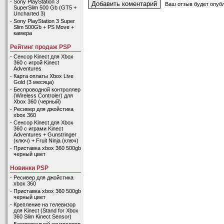
-
Sony PlayStation 3
Ваш отзыв будет опубл
SuperSlim 500 Gb (GT5 +
Uncharted 3)
-
Sony PlayStation 3 Super
Slim 500Gb + PS Move +
камера
Рейтинг продаж PSP
-
Сенсор Kinect для Xbox
360 с игрой Kinect
Adventures
-
Карта оплаты Xbox Live
Gold (3 месяца)
-
Беспроводной контроллер
(Wireless Controler) для
Xbox 360 (черный)
-
Ресивер для джойстика
xbox 360
-
Сенсор Kinect для Xbox
360 с играми Kinect
Adventures + Gunstringer
(ключ) + Fruit Ninja (ключ)
-
Приставка xbox 360 500gb
черный цвет
Новинки PSP
-
Ресивер для джойстика
xbox 360
-
Приставка xbox 360 500gb
черный цвет
-
Крепление на телевизор
для Kinect (Stand for Xbox
360 Slim Kinect Sensor)