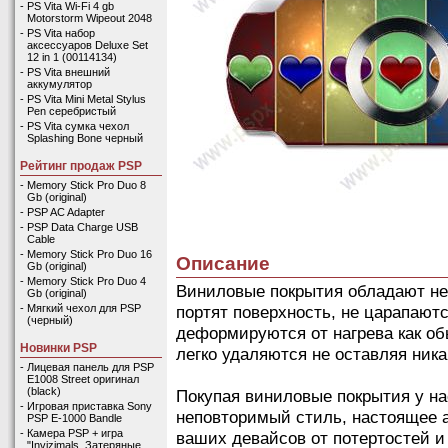
-
PS Vita Wi-Fi 4 gb
Motorstorm Wipeout 2048
-
PS Vita набор
аксессуаров Deluxe Set
12 in 1 (00114134)
-
PS Vita внешний
аккумулятор
-
PS Vita Mini Metal Stylus
Pen серебристый
-
PS Vita сумка чехол
Splashing Bone черный
Рейтинг продаж PSP
-
Memory Stick Pro Duo 8
Gb (original)
-
PSP AC Adapter
-
PSP Data Charge USB
Cable
-
Memory Stick Pro Duo 16
Описание
Gb (original)
-
Memory Stick Pro Duo 4
Виниловые покрытия обладают не
Gb (original)
портят поверхность, не царапаютс
-
Мягкий чехол для PSP
(черный)
деформируются от нагрева как об
Новинки PSP
легко удаляются не оставляя ника
-
Лицевая панель для PSP
E1008 Street оригинал
(black)
Покупая виниловые покрытия у на
-
Игровая приставка Sony
неповторимый стиль, настоящее 
PSP E-1000 Bandle
-
Камера PSP + игра
ваших девайсов от потертостей и
"Invizimals. Затеряные