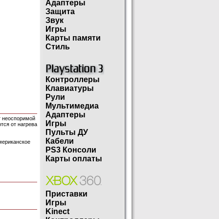
Адаптеры
Защита
Звук
Игры
Карты памяти
Стиль
Контроллеры
Клавиатуры
Рули
Мультимедиа
Адаптеры
т неоспоримой
Игры
тся от нагрева
Пульты ДУ
Кабели
мериканское
PS3 Консоли
Карты оплаты
Приставки
Игры
Kinect