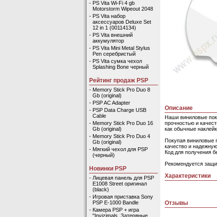
-
PS Vita Wi-Fi 4 gb
Motorstorm Wipeout 2048
-
PS Vita набор
аксессуаров Deluxe Set
12 in 1 (00114134)
-
PS Vita внешний
аккумулятор
-
PS Vita Mini Metal Stylus
Pen серебристый
-
PS Vita сумка чехол
Splashing Bone черный
Рейтинг продаж PSP
-
Memory Stick Pro Duo 8
Gb (original)
-
PSP AC Adapter
Описание
-
PSP Data Charge USB
Cable
Наши виниловые пок
прочностью и качест
-
Memory Stick Pro Duo 16
как обычные наклейк
Gb (original)
-
Memory Stick Pro Duo 4
Покупая виниловые 
Gb (original)
качество и надежную
-
Мягкий чехол для PSP
Код для получения б
(черный)
Рекомендуется защит
Новинки PSP
Характеристики
-
Лицевая панель для PSP
E1008 Street оригинал
(black)
-
Игровая приставка Sony
Отзывы
PSP E-1000 Bandle
-
Камера PSP + игра
"Invizimals. Затеряные