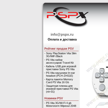
info@pspx.ru
Оплата и доставка
Рейтинг продаж PSV
-
Sony PlayStation Vita Slim
3G/WiFi Black
-
PS Vita набор
аксессуаров Travel Kit
-
Кабель USB для игровой
приставки Sony PS Vita
-
PS Vita наушники In-ear
headset (PCH-ZHS1E)
-
Карта памяти Memory
Card PS Vita 16 Gb
-
Защитная пленка для
игровой приставки PS Vita
(nn-01)
Новинки PSV
-
PS Vita 3G/Wi-Fi 4 gb
Motorstorm Wipeout 2048