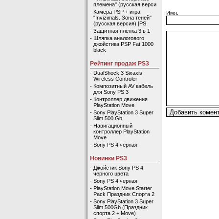
племена" (русская верси
-
Камера PSP + игра
Имя:
"Invizimals. Зона теней"
(русская версия) [PS
-
Защитная пленка 3 в 1
-
Шляпка аналогового
джойстика PSP Fat 1000
black
Рейтинг продаж PS3
-
DualShock 3 Sixaxis
Wireless Controler
-
Композитный AV кабель
для Sony PS 3
-
Контроллер движения
PlayStation Move
-
Sony PlayStation 3 Super
Slim 500 Gb
-
Навигационный
контроллер PlayStation
Move
-
Sony PS 4 черная
Новинки PS3
-
Джойстик Sony PS 4
черного цвета
-
Sony PS 4 черная
-
PlayStation Move Starter
Pack Праздник Спорта 2
-
Sony PlayStation 3 Super
Slim 500Gb (Праздник
спорта 2 + Move)