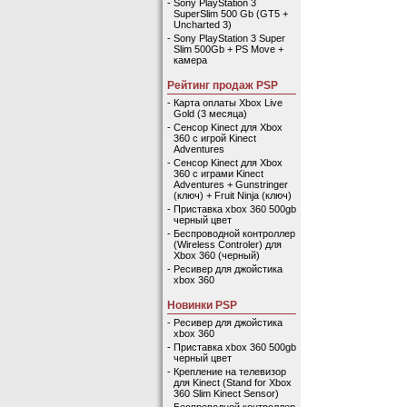
-
Sony PlayStation 3
SuperSlim 500 Gb (GT5 +
Uncharted 3)
-
Sony PlayStation 3 Super
Slim 500Gb + PS Move +
камера
Рейтинг продаж PSP
-
Карта оплаты Xbox Live
Gold (3 месяца)
-
Сенсор Kinect для Xbox
360 с игрой Kinect
Adventures
-
Сенсор Kinect для Xbox
360 с играми Kinect
Adventures + Gunstringer
(ключ) + Fruit Ninja (ключ)
-
Приставка xbox 360 500gb
черный цвет
-
Беспроводной контроллер
(Wireless Controler) для
Xbox 360 (черный)
-
Ресивер для джойстика
xbox 360
Новинки PSP
-
Ресивер для джойстика
xbox 360
-
Приставка xbox 360 500gb
черный цвет
-
Крепление на телевизор
для Kinect (Stand for Xbox
360 Slim Kinect Sensor)