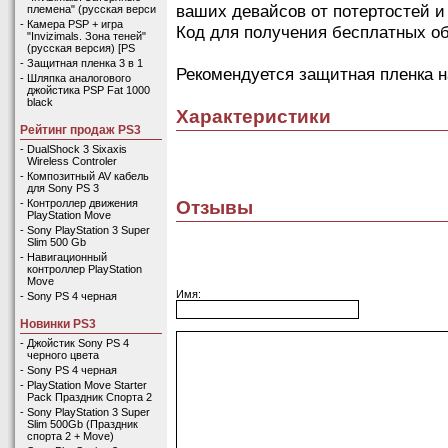
ваших девайсов от потертостей и
племена" (русская верси
-
Камера PSP + игра
Код для получения бесплатных обо
"Invizimals. Зона теней"
(русская версия) [PS
-
Защитная пленка 3 в 1
Рекомендуется защитная пленка н
-
Шляпка аналогового
джойстика PSP Fat 1000
black
Характеристики
Рейтинг продаж PS3
-
DualShock 3 Sixaxis
Wireless Controler
-
Композитный AV кабель
для Sony PS 3
Отзывы
-
Контроллер движения
PlayStation Move
-
Sony PlayStation 3 Super
Slim 500 Gb
-
Навигационный
контроллер PlayStation
Move
Имя:
-
Sony PS 4 черная
Новинки PS3
-
Джойстик Sony PS 4
черного цвета
-
Sony PS 4 черная
-
PlayStation Move Starter
Pack Праздник Спорта 2
-
Sony PlayStation 3 Super
Slim 500Gb (Праздник
спорта 2 + Move)