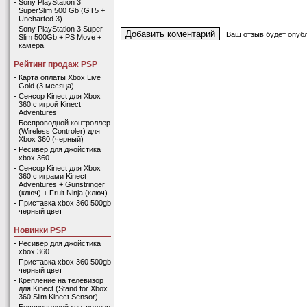
-
Sony PlayStation 3
SuperSlim 500 Gb (GT5 +
Uncharted 3)
-
Sony PlayStation 3 Super
Ваш отзыв будет опубл
Slim 500Gb + PS Move +
камера
Рейтинг продаж PSP
-
Карта оплаты Xbox Live
Gold (3 месяца)
-
Сенсор Kinect для Xbox
360 с игрой Kinect
Adventures
-
Беспроводной контроллер
(Wireless Controler) для
Xbox 360 (черный)
-
Ресивер для джойстика
xbox 360
-
Сенсор Kinect для Xbox
360 с играми Kinect
Adventures + Gunstringer
(ключ) + Fruit Ninja (ключ)
-
Приставка xbox 360 500gb
черный цвет
Новинки PSP
-
Ресивер для джойстика
xbox 360
-
Приставка xbox 360 500gb
черный цвет
-
Крепление на телевизор
для Kinect (Stand for Xbox
360 Slim Kinect Sensor)