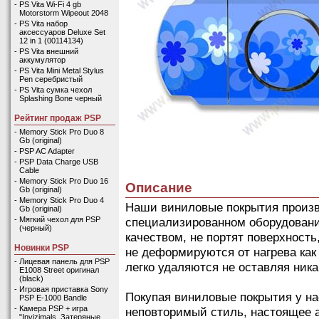
-
PS Vita Wi-Fi 4 gb
Motorstorm Wipeout 2048
-
PS Vita набор
аксессуаров Deluxe Set
12 in 1 (00114134)
-
PS Vita внешний
аккумулятор
-
PS Vita Mini Metal Stylus
Pen серебристый
-
PS Vita сумка чехол
Splashing Bone черный
Рейтинг продаж PSP
-
Memory Stick Pro Duo 8
Gb (original)
-
PSP AC Adapter
-
PSP Data Charge USB
Cable
-
Memory Stick Pro Duo 16
Описание
Gb (original)
-
Memory Stick Pro Duo 4
Наши виниловые покрытия произв
Gb (original)
специализированном оборудовани
-
Мягкий чехол для PSP
(черный)
качеством, не портят поверхность
Новинки PSP
не деформируются от нагрева как
-
Лицевая панель для PSP
легко удаляются не оставляя ника
E1008 Street оригинал
(black)
-
Игровая приставка Sony
Покупая виниловые покрытия у на
PSP E-1000 Bandle
-
Камера PSP + игра
неповторимый стиль, настоящее 
"Invizimals. Затеряные