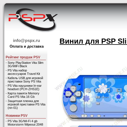
Винил для PSP Sli
info@pspx.ru
Оплата и доставка
Рейтинг продаж PSV
-
Sony PlayStation Vita Slim
3G/WiFi Black
-
PS Vita набор
аксессуаров Travel Kit
-
Кабель USB для игровой
приставки Sony PS Vita
-
PS Vita наушники In-ear
headset (PCH-ZHS1E)
-
Карта памяти Memory
Card PS Vita 16 Gb
-
Защитная пленка для
игровой приставки PS Vita
(nn-01)
Новинки PSV
-
PS Vita 3G/Wi-Fi 4 gb
Motorstorm Wipeout 2048