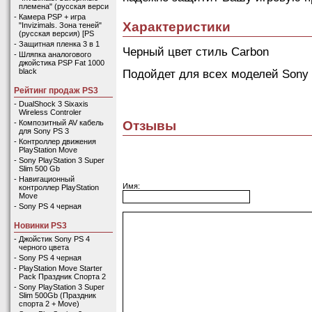
племена" (русская верси
-
Камера PSP + игра
Характеристики
"Invizimals. Зона теней"
(русская версия) [PS
-
Защитная пленка 3 в 1
Черный цвет стиль Carbon
-
Шляпка аналогового
джойстика PSP Fat 1000
Подойдет для всех моделей Sony
black
Рейтинг продаж PS3
-
DualShock 3 Sixaxis
Wireless Controler
Отзывы
-
Композитный AV кабель
для Sony PS 3
-
Контроллер движения
PlayStation Move
-
Sony PlayStation 3 Super
Slim 500 Gb
-
Навигационный
Имя:
контроллер PlayStation
Move
-
Sony PS 4 черная
Новинки PS3
-
Джойстик Sony PS 4
черного цвета
-
Sony PS 4 черная
-
PlayStation Move Starter
Pack Праздник Спорта 2
-
Sony PlayStation 3 Super
Slim 500Gb (Праздник
спорта 2 + Move)