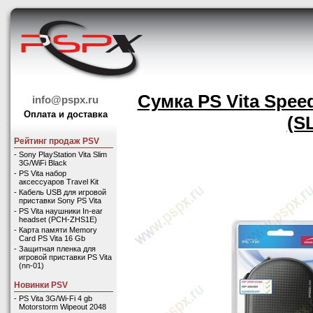
Сумка PS Vita Speed
info@pspx.ru
Оплата и доставка
(S
Рейтинг продаж PSV
-
Sony PlayStation Vita Slim
3G/WiFi Black
-
PS Vita набор
аксессуаров Travel Kit
-
Кабель USB для игровой
приставки Sony PS Vita
-
PS Vita наушники In-ear
headset (PCH-ZHS1E)
-
Карта памяти Memory
Card PS Vita 16 Gb
-
Защитная пленка для
игровой приставки PS Vita
(nn-01)
Новинки PSV
-
PS Vita 3G/Wi-Fi 4 gb
Motorstorm Wipeout 2048