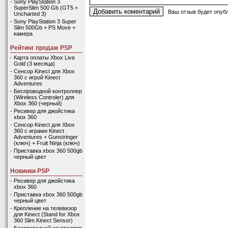
-
Sony PlayStation 3
SuperSlim 500 Gb (GT5 +
Ваш отзыв будет опубл
Uncharted 3)
-
Sony PlayStation 3 Super
Slim 500Gb + PS Move +
камера
Рейтинг продаж PSP
-
Карта оплаты Xbox Live
Gold (3 месяца)
-
Сенсор Kinect для Xbox
360 с игрой Kinect
Adventures
-
Беспроводной контроллер
(Wireless Controler) для
Xbox 360 (черный)
-
Ресивер для джойстика
xbox 360
-
Сенсор Kinect для Xbox
360 с играми Kinect
Adventures + Gunstringer
(ключ) + Fruit Ninja (ключ)
-
Приставка xbox 360 500gb
черный цвет
Новинки PSP
-
Ресивер для джойстика
xbox 360
-
Приставка xbox 360 500gb
черный цвет
-
Крепление на телевизор
для Kinect (Stand for Xbox
360 Slim Kinect Sensor)