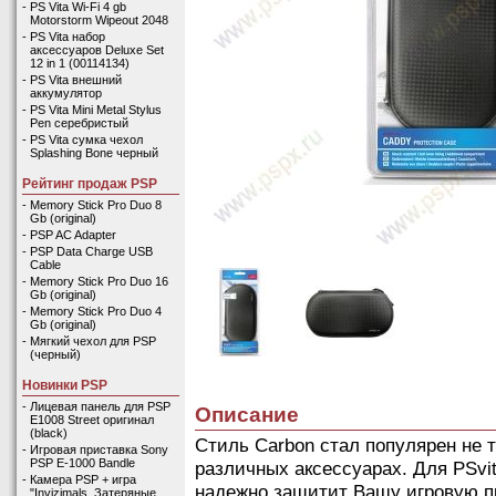
-
PS Vita Wi-Fi 4 gb
Motorstorm Wipeout 2048
-
PS Vita набор
аксессуаров Deluxe Set
12 in 1 (00114134)
-
PS Vita внешний
аккумулятор
-
PS Vita Mini Metal Stylus
Pen серебристый
-
PS Vita сумка чехол
Splashing Bone черный
Рейтинг продаж PSP
-
Memory Stick Pro Duo 8
Gb (original)
-
PSP AC Adapter
-
PSP Data Charge USB
Cable
-
Memory Stick Pro Duo 16
Gb (original)
-
Memory Stick Pro Duo 4
Gb (original)
-
Мягкий чехол для PSP
(черный)
Новинки PSP
-
Лицевая панель для PSP
Описание
E1008 Street оригинал
(black)
Стиль Carbon стал популярен не т
-
Игровая приставка Sony
PSP E-1000 Bandle
различных аксессуарах. Для PSvi
-
Камера PSP + игра
надежно защитит Вашу игровую п
"Invizimals. Затеряные