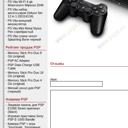
-
PS Vita Wi-Fi 4 gb
Motorstorm Wipeout 2048
-
PS Vita набор
аксессуаров Deluxe Set
12 in 1 (00114134)
-
PS Vita внешний
аккумулятор
-
PS Vita Mini Metal Stylus
Pen серебристый
-
PS Vita сумка чехол
Splashing Bone черный
Рейтинг продаж PSP
-
Memory Stick Pro Duo 8
Gb (original)
-
PSP AC Adapter
Отзывы
-
PSP Data Charge USB
Cable
-
Memory Stick Pro Duo 16
Gb (original)
Имя:
-
Memory Stick Pro Duo 4
Gb (original)
-
Мягкий чехол для PSP
(черный)
Новинки PSP
-
Лицевая панель для PSP
E1008 Street оригинал
(black)
-
Игровая приставка Sony
PSP E-1000 Bandle
-
Камера PSP + игра
"Invizimals. Затеряные