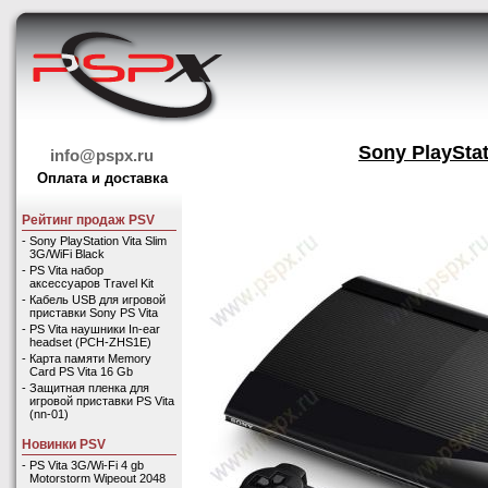
Sony PlayStat
info@pspx.ru
Оплата и доставка
Рейтинг продаж PSV
-
Sony PlayStation Vita Slim
3G/WiFi Black
-
PS Vita набор
аксессуаров Travel Kit
-
Кабель USB для игровой
приставки Sony PS Vita
-
PS Vita наушники In-ear
headset (PCH-ZHS1E)
-
Карта памяти Memory
Card PS Vita 16 Gb
-
Защитная пленка для
игровой приставки PS Vita
(nn-01)
Новинки PSV
-
PS Vita 3G/Wi-Fi 4 gb
Motorstorm Wipeout 2048