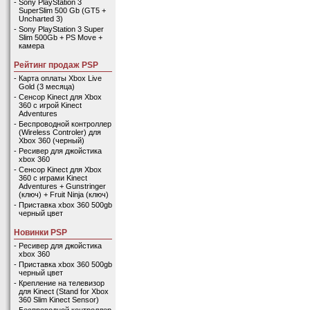
-
Sony PlayStation 3
SuperSlim 500 Gb (GT5 +
Uncharted 3)
-
Sony PlayStation 3 Super
Slim 500Gb + PS Move +
камера
Рейтинг продаж PSP
-
Карта оплаты Xbox Live
Gold (3 месяца)
-
Сенсор Kinect для Xbox
360 с игрой Kinect
Adventures
-
Беспроводной контроллер
(Wireless Controler) для
Xbox 360 (черный)
-
Ресивер для джойстика
xbox 360
-
Сенсор Kinect для Xbox
360 с играми Kinect
Adventures + Gunstringer
(ключ) + Fruit Ninja (ключ)
-
Приставка xbox 360 500gb
черный цвет
Новинки PSP
-
Ресивер для джойстика
xbox 360
-
Приставка xbox 360 500gb
черный цвет
-
Крепление на телевизор
для Kinect (Stand for Xbox
360 Slim Kinect Sensor)