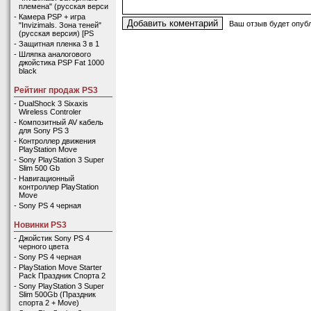
племена" (русская верси
-
Камера PSP + игра
Ваш отзыв будет опубл
"Invizimals. Зона теней"
(русская версия) [PS
-
Защитная пленка 3 в 1
-
Шляпка аналогового
джойстика PSP Fat 1000
black
Рейтинг продаж PS3
-
DualShock 3 Sixaxis
Wireless Controler
-
Композитный AV кабель
для Sony PS 3
-
Контроллер движения
PlayStation Move
-
Sony PlayStation 3 Super
Slim 500 Gb
-
Навигационный
контроллер PlayStation
Move
-
Sony PS 4 черная
Новинки PS3
-
Джойстик Sony PS 4
черного цвета
-
Sony PS 4 черная
-
PlayStation Move Starter
Pack Праздник Спорта 2
-
Sony PlayStation 3 Super
Slim 500Gb (Праздник
спорта 2 + Move)