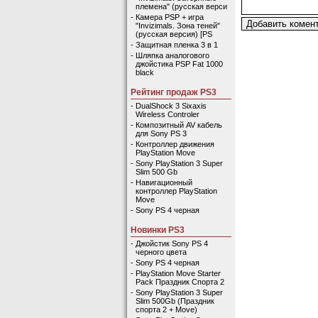
племена" (русская верси
-
Камера PSP + игра
"Invizimals. Зона теней"
(русская версия) [PS
-
Защитная пленка 3 в 1
-
Шляпка аналогового
джойстика PSP Fat 1000
black
Рейтинг продаж PS3
-
DualShock 3 Sixaxis
Wireless Controler
-
Композитный AV кабель
для Sony PS 3
-
Контроллер движения
PlayStation Move
-
Sony PlayStation 3 Super
Slim 500 Gb
-
Навигационный
контроллер PlayStation
Move
-
Sony PS 4 черная
Новинки PS3
-
Джойстик Sony PS 4
черного цвета
-
Sony PS 4 черная
-
PlayStation Move Starter
Pack Праздник Спорта 2
-
Sony PlayStation 3 Super
Slim 500Gb (Праздник
спорта 2 + Move)