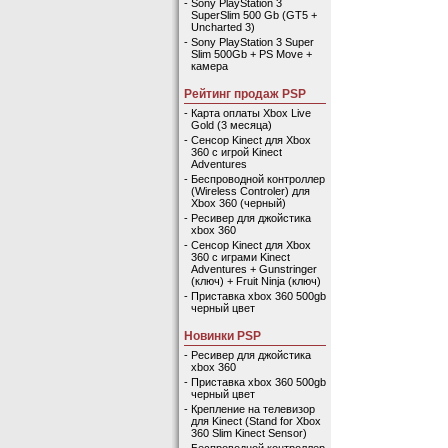
-
Sony PlayStation 3
SuperSlim 500 Gb (GT5 +
Uncharted 3)
-
Sony PlayStation 3 Super
Slim 500Gb + PS Move +
камера
Рейтинг продаж PSP
-
Карта оплаты Xbox Live
Gold (3 месяца)
-
Сенсор Kinect для Xbox
360 с игрой Kinect
Adventures
-
Беспроводной контроллер
(Wireless Controler) для
Xbox 360 (черный)
-
Ресивер для джойстика
xbox 360
-
Сенсор Kinect для Xbox
360 с играми Kinect
Adventures + Gunstringer
(ключ) + Fruit Ninja (ключ)
-
Приставка xbox 360 500gb
черный цвет
Новинки PSP
-
Ресивер для джойстика
xbox 360
-
Приставка xbox 360 500gb
черный цвет
-
Крепление на телевизор
для Kinect (Stand for Xbox
360 Slim Kinect Sensor)