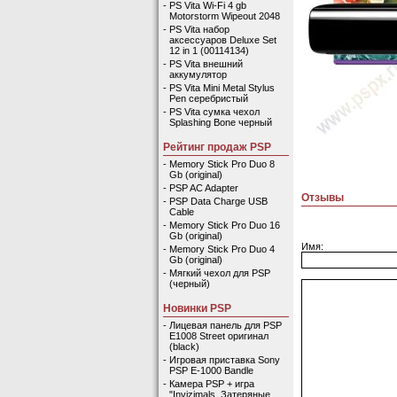
-
PS Vita Wi-Fi 4 gb
Motorstorm Wipeout 2048
-
PS Vita набор
аксессуаров Deluxe Set
12 in 1 (00114134)
-
PS Vita внешний
аккумулятор
-
PS Vita Mini Metal Stylus
Pen серебристый
-
PS Vita сумка чехол
Splashing Bone черный
Рейтинг продаж PSP
-
Memory Stick Pro Duo 8
Gb (original)
-
PSP AC Adapter
Отзывы
-
PSP Data Charge USB
Cable
-
Memory Stick Pro Duo 16
Gb (original)
Имя:
-
Memory Stick Pro Duo 4
Gb (original)
-
Мягкий чехол для PSP
(черный)
Новинки PSP
-
Лицевая панель для PSP
E1008 Street оригинал
(black)
-
Игровая приставка Sony
PSP E-1000 Bandle
-
Камера PSP + игра
"Invizimals. Затеряные