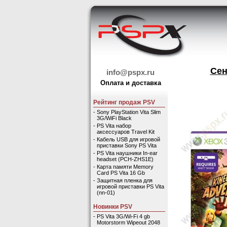
Сен
info@pspx.ru
Оплата и доставка
Рейтинг продаж PSV
-
Sony PlayStation Vita Slim
3G/WiFi Black
-
PS Vita набор
аксессуаров Travel Kit
-
Кабель USB для игровой
приставки Sony PS Vita
-
PS Vita наушники In-ear
headset (PCH-ZHS1E)
-
Карта памяти Memory
Card PS Vita 16 Gb
-
Защитная пленка для
игровой приставки PS Vita
(nn-01)
Новинки PSV
-
PS Vita 3G/Wi-Fi 4 gb
Motorstorm Wipeout 2048