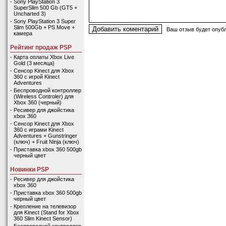
-
Sony PlayStation 3
SuperSlim 500 Gb (GT5 +
Uncharted 3)
-
Sony PlayStation 3 Super
Slim 500Gb + PS Move +
Ваш отзыв будет опубл
камера
Рейтинг продаж PSP
-
Карта оплаты Xbox Live
Gold (3 месяца)
-
Сенсор Kinect для Xbox
360 с игрой Kinect
Adventures
-
Беспроводной контроллер
(Wireless Controler) для
Xbox 360 (черный)
-
Ресивер для джойстика
xbox 360
-
Сенсор Kinect для Xbox
360 с играми Kinect
Adventures + Gunstringer
(ключ) + Fruit Ninja (ключ)
-
Приставка xbox 360 500gb
черный цвет
Новинки PSP
-
Ресивер для джойстика
xbox 360
-
Приставка xbox 360 500gb
черный цвет
-
Крепление на телевизор
для Kinect (Stand for Xbox
360 Slim Kinect Sensor)