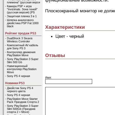
племена" (русская верси
-
Камера PSP + игра
"Invizimals. Зона теней"
Плоскоэкранный монитор не долж
(русская версия) [PS
-
Защитная пленка 3 в 1
-
Шляпка аналогового
джойстика PSP Fat 1000
Характеристики
black
Рейтинг продаж PS3
Цвет - черный
-
DualShock 3 Sixaxis
Wireless Controler
-
Композитный AV кабель
для Sony PS 3
-
Контроллер движения
Отзывы
PlayStation Move
-
Sony PlayStation 3 Super
Slim 500 Gb
-
Навигационный
контроллер PlayStation
Move
-
Sony PS 4 черная
Имя:
Новинки PS3
-
Джойстик Sony PS 4
черного цвета
-
Sony PS 4 черная
-
PlayStation Move Starter
Pack Праздник Спорта 2
-
Sony PlayStation 3 Super
Slim 500Gb (Праздник
спорта 2 + Move)