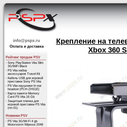
Крепление на телев
info@pspx.ru
Оплата и доставка
Xbox 360 S
Рейтинг продаж PSV
-
Sony PlayStation Vita Slim
3G/WiFi Black
-
PS Vita набор
аксессуаров Travel Kit
-
Кабель USB для игровой
приставки Sony PS Vita
-
PS Vita наушники In-ear
headset (PCH-ZHS1E)
-
Карта памяти Memory
Card PS Vita 16 Gb
-
Защитная пленка для
игровой приставки PS Vita
(nn-01)
Новинки PSV
-
PS Vita 3G/Wi-Fi 4 gb
Motorstorm Wipeout 2048