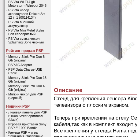
-
PS Vita Wi-Fi 4 gb
Motorstorm Wipeout 2048
-
PS Vita набор
аксессуаров Deluxe Set
12 in 1 (00114134)
-
PS Vita внешний
аккумулятор
-
PS Vita Mini Metal Stylus
Pen серебристый
-
PS Vita сумка чехол
Splashing Bone черный
Рейтинг продаж PSP
-
Memory Stick Pro Duo 8
Gb (original)
-
PSP AC Adapter
-
PSP Data Charge USB
Cable
-
Memory Stick Pro Duo 16
Gb (original)
-
Memory Stick Pro Duo 4
Описание
Gb (original)
-
Мягкий чехол для PSP
Стенд для крепления сенсора Kine
(черный)
телевизора с плоским экраном.
Новинки PSP
-
Лицевая панель для PSP
E1008 Street оригинал
Теперь при креплении на стену Се
(black)
кабеля,так как в комплект входит
-
Игровая приставка Sony
PSP E-1000 Bandle
Все крепления у стенда Hama под
-
Камера PSP + игра
функциональные возможности.
"Invizimals. Затеряные