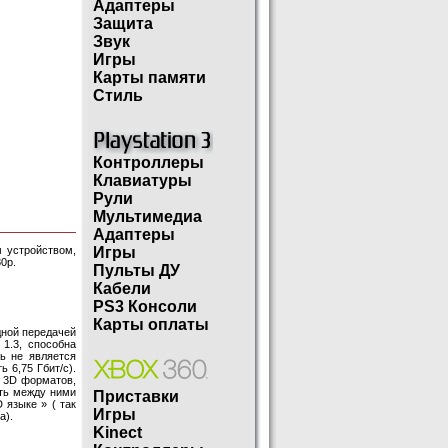
Адаптеры
Защита
Звук
Игры
Карты памяти
Стиль
Контроллеры
Клавиатуры
Рули
Мультимедиа
Адаптеры
 устройством,
Игры
0p.
Пульты ДУ
Кабели
PS3 Консоли
Карты оплаты
дной передачей
1.3, способна
ь не является
 6,75 Гбит/с).
 3D форматов,
ить между ними
Приставки
 языке » ( так
Игры
а).
Kinect