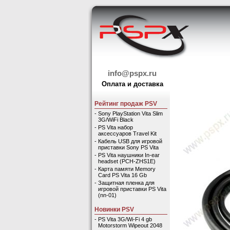
info@pspx.ru
Оплата и доставка
Рейтинг продаж PSV
-
Sony PlayStation Vita Slim
3G/WiFi Black
-
PS Vita набор
аксессуаров Travel Kit
-
Кабель USB для игровой
приставки Sony PS Vita
-
PS Vita наушники In-ear
headset (PCH-ZHS1E)
-
Карта памяти Memory
Card PS Vita 16 Gb
-
Защитная пленка для
игровой приставки PS Vita
(nn-01)
Новинки PSV
-
PS Vita 3G/Wi-Fi 4 gb
Motorstorm Wipeout 2048