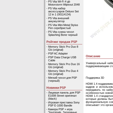
-
PS Vita Wi-Fi 4 gb
Motorstorm Wipeout 2048
-
PS Vita набор
аксессуаров Deluxe Set
12 in 1 (00114134)
-
PS Vita внешний
аккумулятор
-
PS Vita Mini Metal Stylus
Pen серебристый
-
PS Vita сумка чехол
Splashing Bone черный
Рейтинг продаж PSP
-
Memory Stick Pro Duo 8
Gb (original)
-
PSP AC Adapter
Описание
-
PSP Data Charge USB
Cable
Универсальный кабе
-
Memory Stick Pro Duo 16
поддерживающим ста
Gb (original)
-
Memory Stick Pro Duo 4
Gb (original)
Поддержка 3D
-
Мягкий чехол для PSP
(черный)
HDMI 1.4 поддержив
кадров и использов
Новинки PSP
передавать по кабе
-
Лицевая панель для PSP
особенностью новой 
E1008 Street оригинал
HDMI 1.4 стандарти
(black)
которые должны быт
функциональную сов
-
Игровая приставка Sony
описывает это орган
PSP E-1000 Bandle
-
Камера PSP + игра
"Invizimals. Затеряные