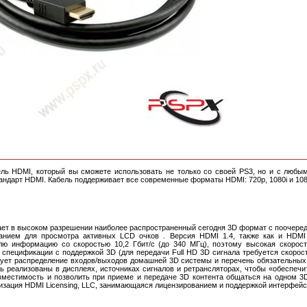
ль HDMI, который вы сможете использовать не только со своей PS3, но и с любым
ндарт HDMI. Кабель поддерживает все современные форматы HDMI: 720p, 1080i и 108
ает в высоком разрешении наиболее распространенный сегодня 3D формат с поочере
анием для просмотра активных LCD очков . Версия HDMI 1.4, также как и HDMI 
лю информацию со скоростью 10,2 Гбит/с (до 340 МГц), поэтому высокая скорост
спецификации с поддержкой 3D (для передачи Full HD 3D сигнала требуется скорость
зует распределение входов/выходов домашней 3D системы и перечень обязательных
ь реализованы в дисплеях, источниках сигналов и ретрансляторах, чтобы «обеспеч
местимость и позволить при приеме и передаче 3D контента общаться на одном 3D
изация HDMI Licensing, LLC, занимающаяся лицензированием и поддержкой интерфейс