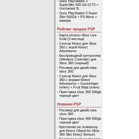
-
Sony PlayStation 3
SuperSlim 500 Gb (GT5 +
Uncharted 3)
-
Sony PlayStation 3 Super
Slim 500Gb + PS Move +
камера
Рейтинг продаж PSP
-
Карта оплаты Xbox Live
Gold (3 месяца)
-
Сенсор Kinect для Xbox
360 с игрой Kinect
Adventures
-
Беспроводной контроллер
(Wireless Controler) для
Xbox 360 (черный)
-
Ресивер для джойстика
xbox 360
-
Сенсор Kinect для Xbox
360 с играми Kinect
Adventures + Gunstringer
(ключ) + Fruit Ninja (ключ)
-
Приставка xbox 360 500gb
черный цвет
Новинки PSP
-
Ресивер для джойстика
xbox 360
-
Приставка xbox 360 500gb
черный цвет
-
Крепление на телевизор
для Kinect (Stand for Xbox
360 Slim Kinect Sensor)