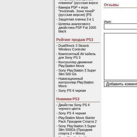
племена" (русская верси
Отзывы
-
Камера PSP + игра
"Invizimals. Зона теней"
(русская версия) [PS
-
Защитная пленка 3 в 1
Имя:
-
Шляпка аналогового
джойстика PSP Fat 1000
black
Рейтинг продаж PS3
-
DualShock 3 Sixaxis
Wireless Controler
-
Композитный AV кабель
для Sony PS 3
-
Контроллер движения
PlayStation Move
-
Sony PlayStation 3 Super
Slim 500 Gb
-
Навигационный
контроллер PlayStation
Move
-
Sony PS 4 черная
Новинки PS3
-
Джойстик Sony PS 4
черного цвета
-
Sony PS 4 черная
-
PlayStation Move Starter
Pack Праздник Спорта 2
-
Sony PlayStation 3 Super
Slim 500Gb (Праздник
спорта 2 + Move)