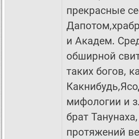
прекрасные се
Дапотом,храб
и Академ. Сре
обширной сви
таких богов, к
Какнибудь,Ясо
мифологии и з
брат Танунаха
протяжений ве