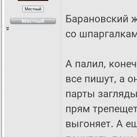
Барановский ж
со шпаргалкам
А палил, коне
все пишут, а о
парты загляды
прям трепещет
выгоняет. А е