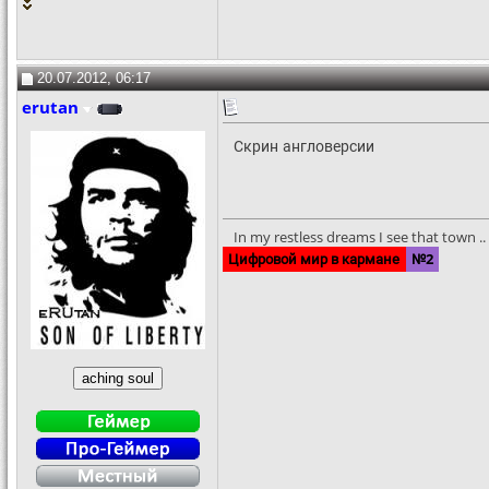
20.07.2012, 06:17
erutan
Скрин англоверсии
In my restless dreams I see that town .. S
Цифровой мир в кармане
№2