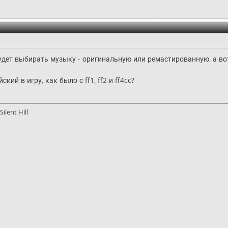
дет выбирать музыку - оригинальную или ремастированную, а вот 
кий в игру, как было с ff1, ff2 и ff4cc?
ilent Hill