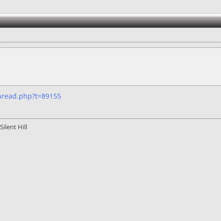
hread.php?t=89155
ilent Hill