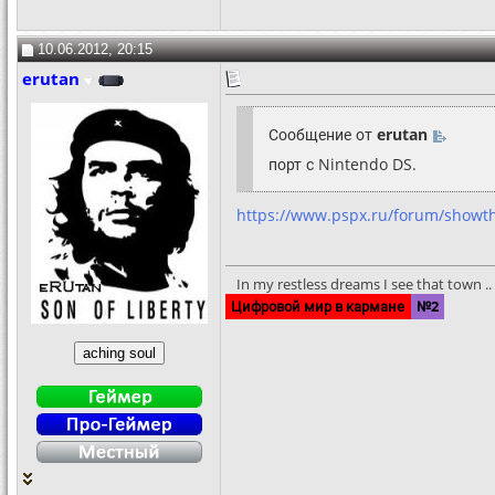
10.06.2012, 20:15
erutan
Сообщение от
erutan
порт с Nintendo DS.
https://www.pspx.ru/forum/showt
In my restless dreams I see that town .. S
Цифровой мир в кармане
№2