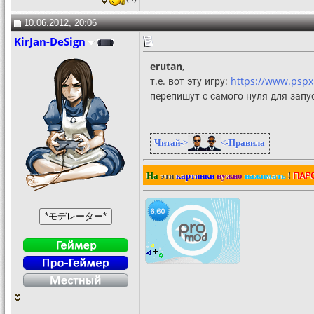
10.06.2012, 20:06
KirJan-DeSign
erutan
,
т.е. вот эту игру:
https://www.psp
перепишут с самого нуля для запус
Читай
->
<-
Правила
ПАР
На
эти
картинки
нужно
нажимать
!