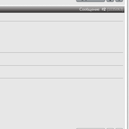
Сообщение: #
2
(1035063)