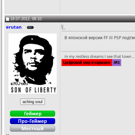
18.07.2012, 08:10
erutan
В японской версии FF III PSP под
In my restless dreams I see that town .. S
Цифровой мир в кармане
№2