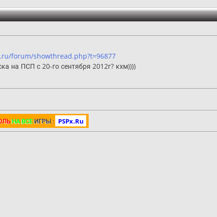
x.ru/forum/showthread.php?t=96877
ка на ПСП с 20-го сентября 2012г? кхм))))
ОЛЬ
НА ВСЕ
ИГРЫ
:
PSPx.Ru