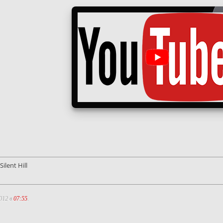
ilent Hill
012 в
07:55
.