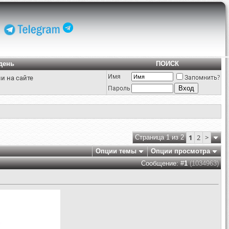
день
ПОИСК
Имя
и на сайте
Запомнить?
Пароль
1
2
>
Страница 1 из 2
Опции темы
Опции просмотра
Сообщение: #
1
(1034963)