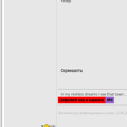
тизер
Скриншоты
In my restless dreams I see that town .. S
Цифровой мир в кармане
№2
Последний раз редактировалось erutan; 12.06.2
(4)