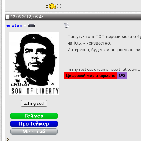
(1)
12.06.2012, 08:48
erutan
Пишут, что в ПСП-версии можно бу
на iOS) - неизвестно.
Интересно, будет ли встроен английс
In my restless dreams I see that town .. S
Цифровой мир в кармане
№2