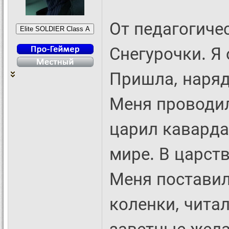
От педагогиче
Снегурочки. Я
Пришла, наряд
Меня проводил
царил кавардак
мире. В царств
Меня поставил
коленки, чита
заветные жела