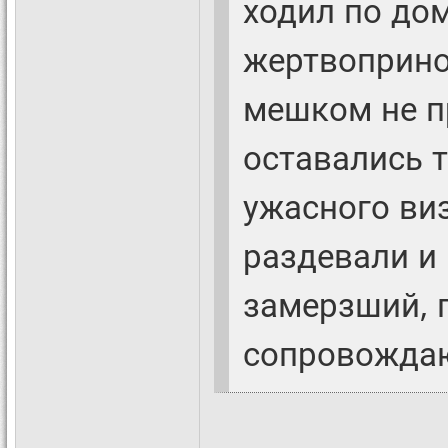
ходил по до
жертвоприно
мешком не пр
оставались т
ужасного ви
раздевали и
замерзший, 
сопровождаю