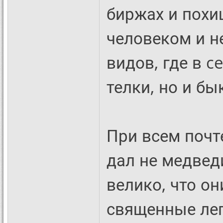
биржах и похи
человеком и не
видов, где в c
телки, но и б
При всем почт
дал не медвед
велико, что он
священные леп