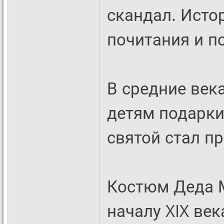
скандал. Исто
почитания и п
В средние век
детям подарки
святой стал пр
Костюм Деда М
началу XIX ве