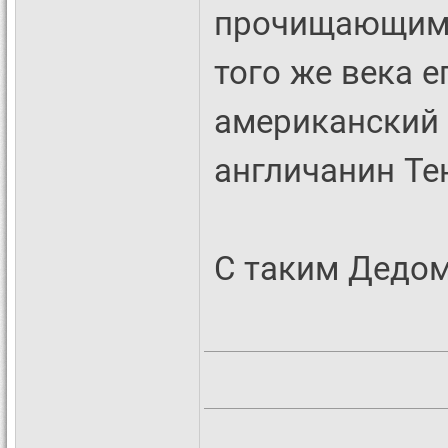
прочищающим д
того же века е
американский 
англичанин Те
С таким Дедо