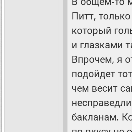
В общем-то м
Питт, только
который голы
и глазками т
Впрочем, я о
подойдет тот
чем весит са
несправедли
бакланам. Ко
по вкусу не 