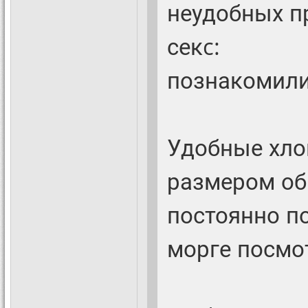
неудобных п
секc:
познакомилис
Удобные хло
размером об
постоянно по
морге посмот