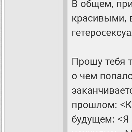
В общем, пр
красивыми, 
гетероcексу
Прошу тебя 
о чем попало
заканчиваетс
прошлом: <Ка
будущем: <Я