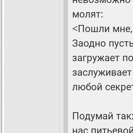
молят:
<Пошли мне, 
Заодно пуст
загружает п
заслуживает
любой секре
Подумай такж
нас питьевой