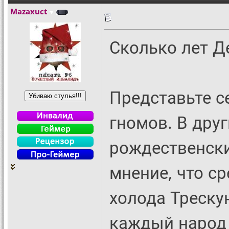
Mazaxuct
Сколько лет Д
Представьте с
гномов. В дру
рождественски
мнение, что с
холода Треску
каждый народ 