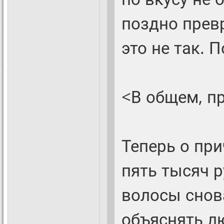
поздно прев
это не так. 
<В общем, п
Теперь о пр
пять тысяч р
волосы снов
объяснять л