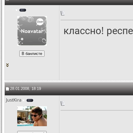
A1R
классно! респе
28.01.2008, 18:19
JustKira