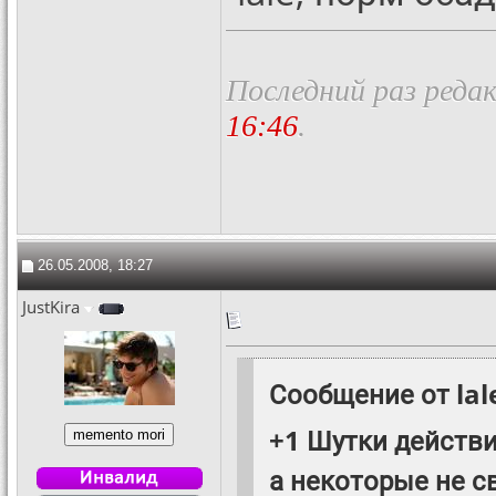
Последний раз редак
16:46
.
26.05.2008, 18:27
JustKira
Сообщение от
lal
+1 Шутки действит
а некоторые не с