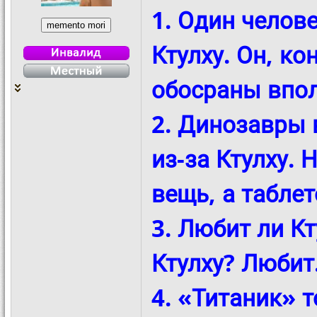
1. Один челов
Ктулху. Он, к
обосраны впол
2. Динозавры 
из-за Ктулху.
вещь, а таблет
3. Любит ли Кт
Ктулху? Любит.
4. «Титаник» т