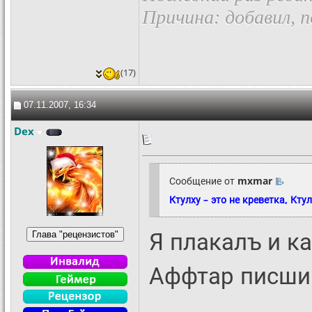
Причина: добавил, 
(17)
07.11.2007, 16:34
Dex
Сообщение от
mxmar
Ктулху – это не креветка, Кту
Я плакалъ и ка
Аффтар писши 