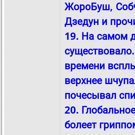
ЖороБуш, Собч
Дзедун и проч
19. На самом 
существовало.
времени всплы
верхнее шчупа
почесывал спи
20. Глобальное
болеет гриппом