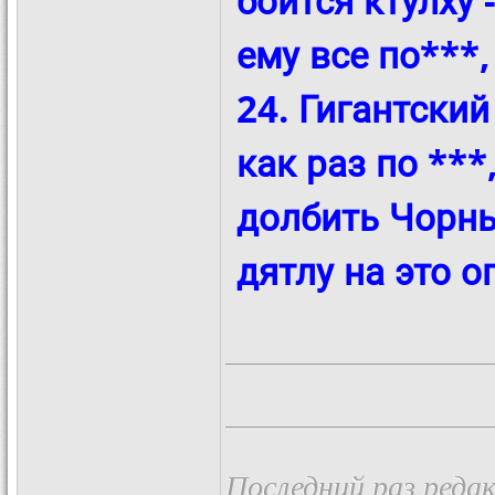
боится ктулху 
ему все по***,
24. Гигантский
как раз по ***
долбить Чорны
дятлу на это о
Последний раз редак