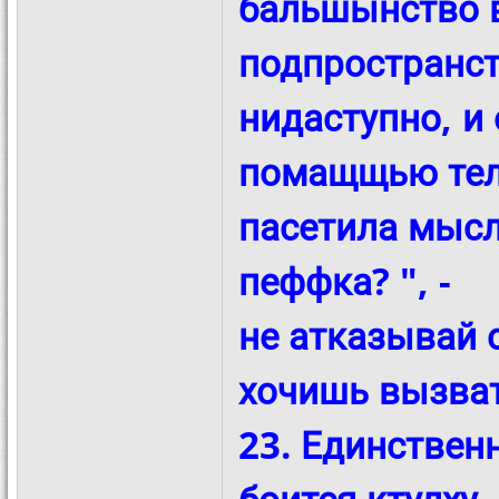
бальшынство в
подпространст
нидаступно, и 
помащщью тели
пасетила мысль
пеффка? ", -
не атказывай с
хочишь вызвать
23. Единствен