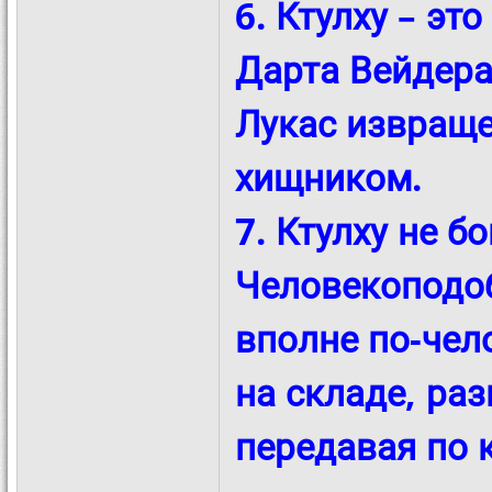
6. Ктулху – эт
Дарта Вейдера
Лукас извраще
хищником.
7. Ктулху не б
Человекоподоб
вполне по-чел
на складе, ра
передавая по 