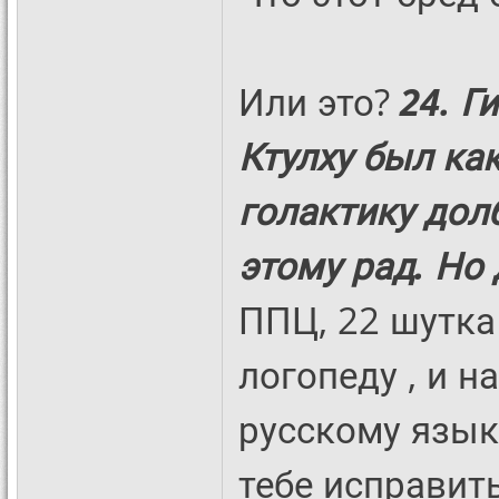
Или это?
24. Г
Ктулху был как
голактику дол
этому рад. Но 
ППЦ, 22 шутка
логопеду , и н
русскому языку
тебе исправит