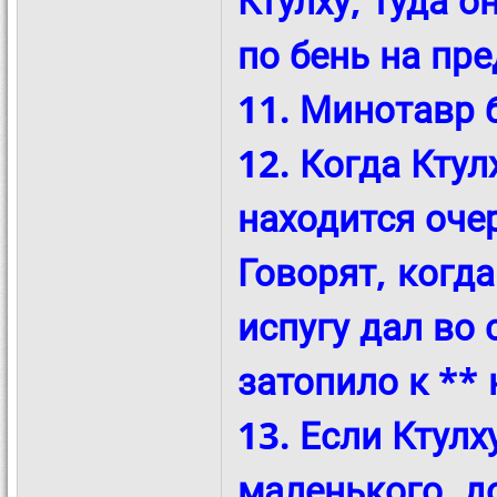
Ктулху, туда 
по бень на пр
11. Минотавр 
12. Когда Кту
находится оче
Говорят, когда
испугу дал во 
затопило к ** 
13. Если Ктулх
маленького, д