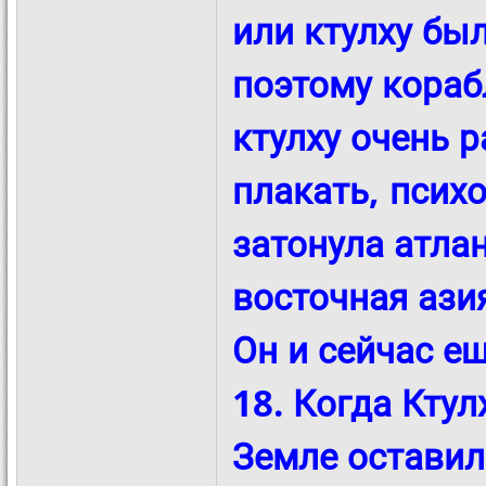
или ктулху бы
поэтому кораб
ктулху очень 
плакать, псих
затонула атла
восточная ази
Он и сейчас е
18. Когда Ктул
Земле оставил