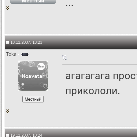
...
18.11.2007, 13:23
Toka
агагагага про
прикололи.
19.11.2007, 10:24