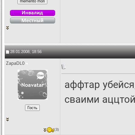
28.01.2008, 18:56
ZapaDL0
аффтар убейся,
сваими аццто
(3)