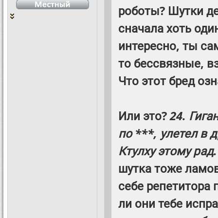
роботы? Шутки де
сначала хоть один
интересно, ты са
то бессвязные, вз
Что этот бред оз
Или это?
24. Гига
по ***, улетел в
Ктулху этому рад.
шутка тоже ламова
себе репетитора 
ли они тебе испр